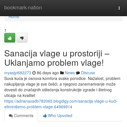
Home
bookmark-nation
Togg
navi
Home
1
Sanacija vlage u prostoriji –
Uklanjamo problem vlage!
myasjyi682273
86 days ago
News
Discuss
Suva kuća je osnova komfora svake porodice. Nažalost, problem
nakupljanja vlage je sve češći, a njegovo zanemarivanje može
dovesti do značajnih oštećenja konstrukcije zgrade i štetnog
uticaja na kvalitet
https://adrianaxadb782065.blogdigy.com/sanacija-vlage-u-kući-
eliminišemo-problem-vlage-64969914
Comments
Who Upvoted