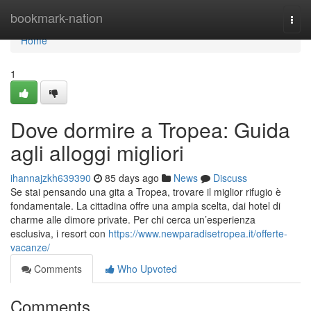
Home
bookmark-nation
Togg
navi
Home
1
Dove dormire a Tropea: Guida
agli alloggi migliori
ihannajzkh639390
85 days ago
News
Discuss
Se stai pensando una gita a Tropea, trovare il miglior rifugio è
fondamentale. La cittadina offre una ampia scelta, dai hotel di
charme alle dimore private. Per chi cerca un’esperienza
esclusiva, i resort con
https://www.newparadisetropea.it/offerte-
vacanze/
Comments
Who Upvoted
Comments