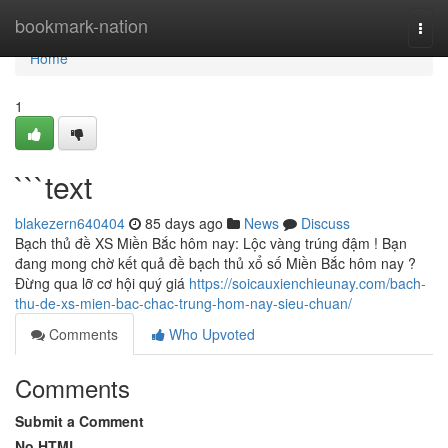
Home
bookmark-nation
Togg
navi
Home
1
```text
blakezern640404
85 days ago
News
Discuss
Bạch thủ đề XS Miền Bắc hôm nay: Lộc vàng trúng đậm ! Bạn
đang mong chờ kết quả đề bạch thủ xổ số Miền Bắc hôm nay ?
Đừng qua lỡ cơ hội quý giá
https://soicauxienchieunay.com/bach-
thu-de-xs-mien-bac-chac-trung-hom-nay-sieu-chuan/
Comments
Who Upvoted
Comments
Submit a Comment
No HTML