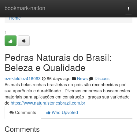
Home
bookmark-nation
Togg
navi
Home
1
Pedras Naturais do Brasil:
Beleza e Qualidade
ezekieldloz416063
86 days ago
News
Discuss
As mais belas rochas brasileiras do país são reconhecidas por
sua aparência e durabilidade . Diversas empresas buscam estes
materiais para aplicações em construção , graças sua variedade
de
https://www.naturalstonesbrazil.com.br
Comments
Who Upvoted
Comments