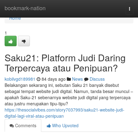
Home
bookmark-nation
Togg
navi
Home
1
Saku21: Platform Judi Daring
Terpercaya atau Penipuan?
kobilvgd189981
84 days ago
News
Discuss
Belakangan sekarang ini, sebutan Saku 21 banyak disebut
sebagai tempat website judi digital. Namun, tanda besar muncul –
apakah Saku-21 sebenarnya website judi digital yang terpercaya
atau justru merupakan tipu-tipu?
https://thesocialvibes.com/story7037993/saku21-website-judi-
digital-lagi-viral-atau-penipuan
Comments
Who Upvoted