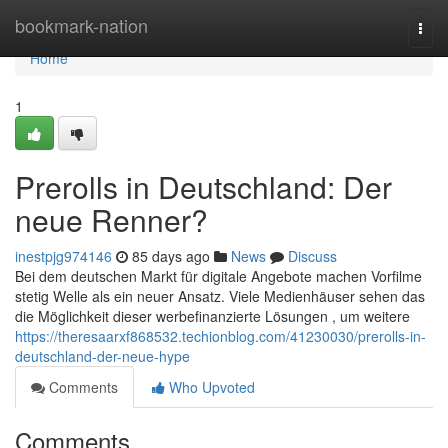
Home
bookmark-nation
Togg
navi
Home
1
Prerolls in Deutschland: Der
neue Renner?
inestpjg974146
85 days ago
News
Discuss
Bei dem deutschen Markt für digitale Angebote machen Vorfilme
stetig Welle als ein neuer Ansatz. Viele Medienhäuser sehen das
die Möglichkeit dieser werbefinanzierte Lösungen , um weitere
https://theresaarxf868532.techionblog.com/41230030/prerolls-in-
deutschland-der-neue-hype
Comments
Who Upvoted
Comments