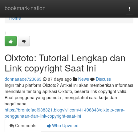
Home
bookmark-nation
Togg
navi
Home
1
Olxtoto: Tutorial Lengkap dan
Link copyright Saat Ini
donnaaaoe723663
87 days ago
News
Discuss
Ingin tahu platform Olxtoto? Artikel ini akan memberikan informasi
mendalam tentang aplikasi Olxtoto, beserta link copyright valid.
Buat pengguna yang pemula , mengetahui cara kerja dan
bagaimana
https://brontefaof938321.blogvivi.com/41498843/olxtoto-cara-
penggunaan-dan-link-copyright-saat-ini
Comments
Who Upvoted