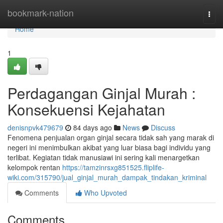
Home
bookmark-nation
Togg
navi
Home
1
Perdagangan Ginjal Murah :
Konsekuensi Kejahatan
denisnpvk479679
84 days ago
News
Discuss
Fenomena penjualan organ ginjal secara tidak sah yang marak di
negeri ini menimbulkan akibat yang luar biasa bagi individu yang
terlibat. Kegiatan tidak manusiawi ini sering kali menargetkan
kelompok rentan
https://tamzinrsxg851525.fliplife-
wiki.com/315790/jual_ginjal_murah_dampak_tindakan_kriminal
Comments
Who Upvoted
Comments