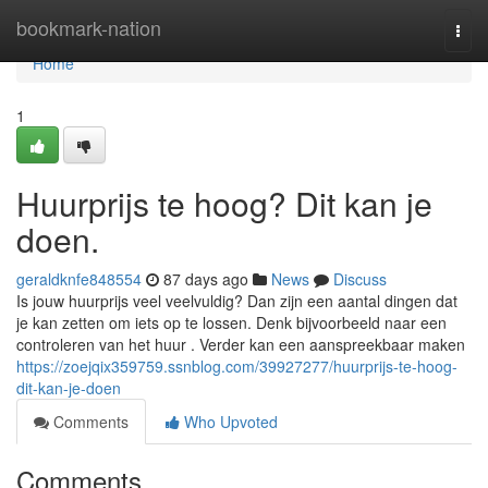
Home
bookmark-nation
Togg
navi
Home
1
Huurprijs te hoog? Dit kan je
doen.
geraldknfe848554
87 days ago
News
Discuss
Is jouw huurprijs veel veelvuldig? Dan zijn een aantal dingen dat
je kan zetten om iets op te lossen. Denk bijvoorbeeld naar een
controleren van het huur . Verder kan een aanspreekbaar maken
https://zoejqix359759.ssnblog.com/39927277/huurprijs-te-hoog-
dit-kan-je-doen
Comments
Who Upvoted
Comments