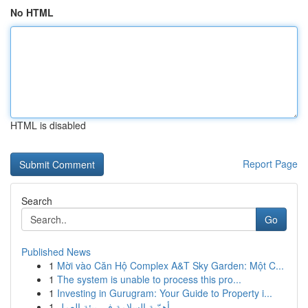
No HTML
HTML is disabled
Report Page
Search
Go
Published News
1
Mời vào Căn Hộ Complex A&T Sky Garden: Một C...
1
The system is unable to process this pro...
1
Investing in Gurugram: Your Guide to Property i...
1
أهمّية السلامة في بيئة العمل