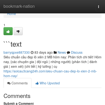
Home
bookmark-nation
Togg
navi
Home
1
```text
barryqpxe887330
83 days ago
News
Discuss
Siêu chuẩn cầu đẹp lô xiên 2 MB hôm nay: Phân tích chi tiết! Hôm
nay, {các chuyên gia | đội ngũ | những người) {phân tích | đánh
giá | xem xét) {chi tiết | kỹ lưỡng | cụ
https://soicau3cang24h.com/sieu-chuan-cau-dep-lo-xien-2-mb-
hom-nay/
Comments
Who Upvoted
Comments
Submit a Comment