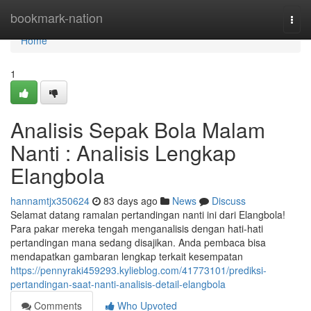
Home
bookmark-nation
Togg
navi
Home
1
Analisis Sepak Bola Malam
Nanti : Analisis Lengkap
Elangbola
hannamtjx350624
83 days ago
News
Discuss
Selamat datang ramalan pertandingan nanti ini dari Elangbola!
Para pakar mereka tengah menganalisis dengan hati-hati
pertandingan mana sedang disajikan. Anda pembaca bisa
mendapatkan gambaran lengkap terkait kesempatan
https://pennyraki459293.kylieblog.com/41773101/prediksi-
pertandingan-saat-nanti-analisis-detail-elangbola
Comments
Who Upvoted