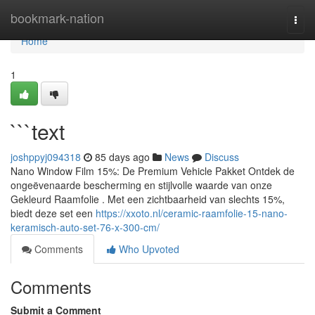
Home
bookmark-nation
Togg
navi
Home
1
```text
joshppyj094318
85 days ago
News
Discuss
Nano Window Film 15%: De Premium Vehicle Pakket Ontdek de
ongeëvenaarde bescherming en stijlvolle waarde van onze
Gekleurd Raamfolie . Met een zichtbaarheid van slechts 15%,
biedt deze set een
https://xxoto.nl/ceramic-raamfolie-15-nano-
keramisch-auto-set-76-x-300-cm/
Comments
Who Upvoted
Comments
Submit a Comment