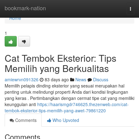
Home
bookmark-nation
Togg
navi
Home
1
Cat Tembok Eksterior: Tips
Memilih yang Berkualitas
amiewrvn091326
83 days ago
News
Discuss
Memilih pelapis dinding eksterior yang sesuai merupakan hal
penting untuk melindungi properti Anda dari kondisi lingkungan
yang keras . Pertimbangkan dengan cermat tipe cat yang memiliki
keunggulan anti
https://haarismgdr746625.thezenweb.com/cat-
tembok-eksterior-tips-memilih-yang-awet-79861220
Comments
Who Upvoted
Comments