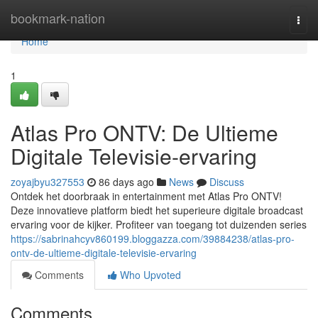
Home
bookmark-nation
Togg
navi
Home
1
Atlas Pro ONTV: De Ultieme
Digitale Televisie-ervaring
zoyajbyu327553
86 days ago
News
Discuss
Ontdek het doorbraak in entertainment met Atlas Pro ONTV!
Deze innovatieve platform biedt het superieure digitale broadcast
ervaring voor de kijker. Profiteer van toegang tot duizenden series
https://sabrinahcyv860199.bloggazza.com/39884238/atlas-pro-
ontv-de-ultieme-digitale-televisie-ervaring
Comments
Who Upvoted
Comments