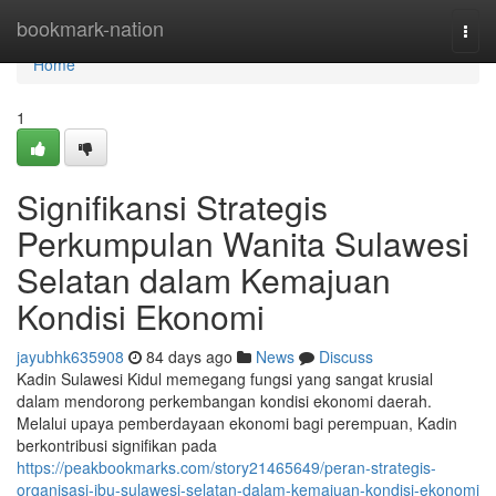
Home
bookmark-nation
Togg
navi
Home
1
Signifikansi Strategis
Perkumpulan Wanita Sulawesi
Selatan dalam Kemajuan
Kondisi Ekonomi
jayubhk635908
84 days ago
News
Discuss
Kadin Sulawesi Kidul memegang fungsi yang sangat krusial
dalam mendorong perkembangan kondisi ekonomi daerah.
Melalui upaya pemberdayaan ekonomi bagi perempuan, Kadin
berkontribusi signifikan pada
https://peakbookmarks.com/story21465649/peran-strategis-
organisasi-ibu-sulawesi-selatan-dalam-kemajuan-kondisi-ekonomi