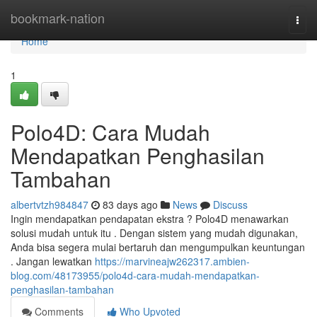
Home
bookmark-nation
Togg
navi
Home
1
Polo4D: Cara Mudah
Mendapatkan Penghasilan
Tambahan
albertvtzh984847
83 days ago
News
Discuss
Ingin mendapatkan pendapatan ekstra ? Polo4D menawarkan
solusi mudah untuk itu . Dengan sistem yang mudah digunakan,
Anda bisa segera mulai bertaruh dan mengumpulkan keuntungan
. Jangan lewatkan
https://marvineajw262317.ambien-
blog.com/48173955/polo4d-cara-mudah-mendapatkan-
penghasilan-tambahan
Comments
Who Upvoted