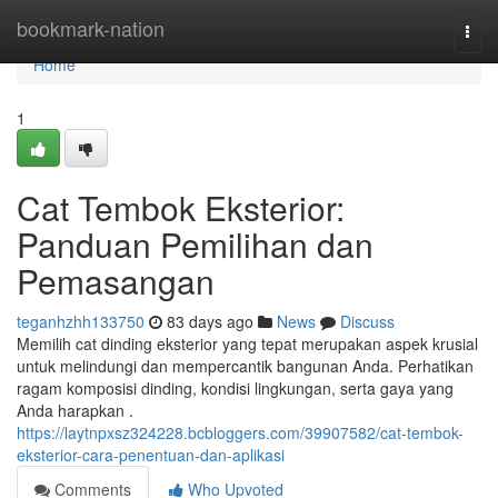
Home
bookmark-nation
Togg
navi
Home
1
Cat Tembok Eksterior:
Panduan Pemilihan dan
Pemasangan
teganhzhh133750
83 days ago
News
Discuss
Memilih cat dinding eksterior yang tepat merupakan aspek krusial
untuk melindungi dan mempercantik bangunan Anda. Perhatikan
ragam komposisi dinding, kondisi lingkungan, serta gaya yang
Anda harapkan .
https://laytnpxsz324228.bcbloggers.com/39907582/cat-tembok-
eksterior-cara-penentuan-dan-aplikasi
Comments
Who Upvoted