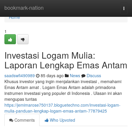
Home
bookmark-nation
Togg
navi
Home
1
Investasi Logam Mulia:
Laporan Lengkap Emas Antam
saadswfi490989
85 days ago
News
Discuss
Khusus investor yang ingin menjalankan investasi , memahami
Emas Antam amat . Logam Emas Antam adalah primadona
instrumen investasi yang populer di Indonesia . Ulasan ini akan
mengupas tuntas
https://jemimarose750137.bloguetechno.com/investasi-logam-
mulia-panduan-lengkap-logam-emas-antam-77879425
Comments
Who Upvoted