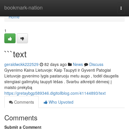
Home
bookmark-nation
Togg
navi
Home
1
```text
geraldwckk222529
82 days ago
News
Discuss
Gyvenimo Kaina Lietuvoje: Kaip Taupyti ir Gyventi Patogiai
Lietuvoje gyvenimo lygis pastaruoju metu augo , todėl daugelis
stengiasi galimybių taupyti lėšas . Svarbu atkreipti dėmesį į
maisto prekybą
https://gretaybgp589346.digitollblog.com/41144893/text
Comments
Who Upvoted
Comments
Submit a Comment