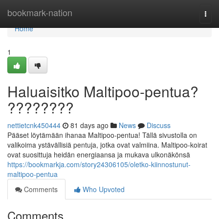
Home
bookmark-nation
Togg
navi
Home
1
Haluaisitko Maltipoo-pentua?
????????
nettietcnk450444
81 days ago
News
Discuss
Pääset löytämään ihanaa Maltipoo-pentua! Tällä sivustolla on
valikoima ystävällisiä pentuja, jotka ovat valmiina. Maltipoo-koirat
ovat suosittuja heidän energiaansa ja mukava ulkonäkönsä
https://bookmarkja.com/story24306105/oletko-kiinnostunut-
maltipoo-pentua
Comments
Who Upvoted
Comments