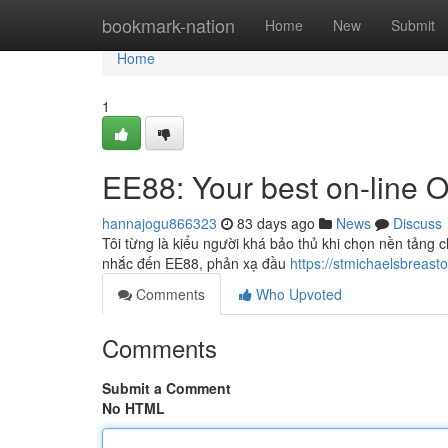
Home
bookmark-nation
Home
New
Submit
Home
1
EE88: Your best on-line O
hannajogu866323
83 days ago
News
Discuss
Tôi từng là kiểu người khá bảo thủ khi chọn nền tảng ch
nhắc đến EE88, phản xạ đầu
https://stmichaelsbreasto
Comments
Who Upvoted
Comments
Submit a Comment
No HTML