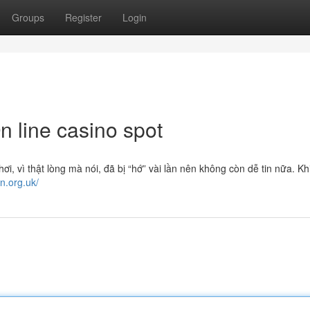
Groups
Register
Login
n line casino spot
ơi, vì thật lòng mà nói, đã bị “hớ” vài lần nên không còn dễ tin nữa. K
n.org.uk/