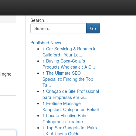
Search
Go
Published News
1
Car Servicing & Repairs in
Guildford : Your Lo...
1
Buying Coca-Cola 's
Products Wholesale : A C...
1
The Ultimate SEO
hi nghe
Specialist: Finding the Top
Ta...
1
Criação de Site Profissional
para Empresas em G...
1
Erotiese Massage
Kaapstad: Ontspan en Beleef
1
Locate Effective Pain :
Chiropractic Treatme...
1
Top Sex Gadgets for Pairs
UK: A User's Guide