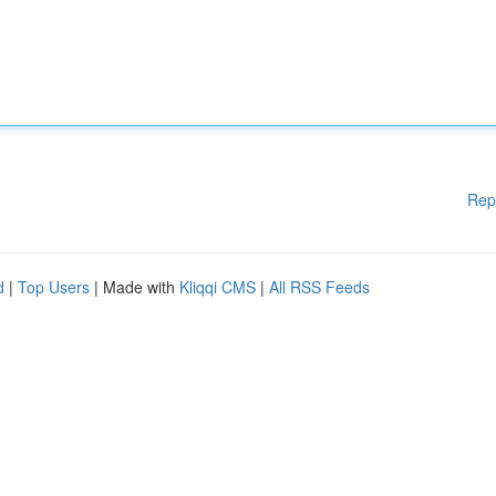
Rep
d
|
Top Users
| Made with
Kliqqi CMS
|
All RSS Feeds