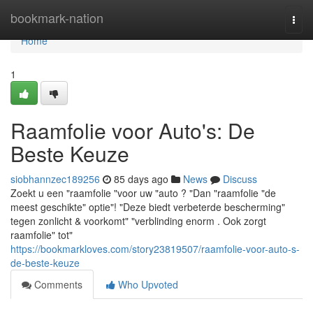
Home
bookmark-nation
Togg
navi
Home
1
Raamfolie voor Auto's: De
Beste Keuze
siobhannzec189256
85 days ago
News
Discuss
Zoekt u een "raamfolie "voor uw "auto ? "Dan "raamfolie "de
meest geschikte" optie"! "Deze biedt verbeterde bescherming"
tegen zonlicht & voorkomt" "verblinding enorm . Ook zorgt
raamfolie" tot"
https://bookmarkloves.com/story23819507/raamfolie-voor-auto-s-
de-beste-keuze
Comments
Who Upvoted