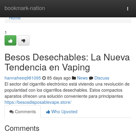
Home
bookmark-nation
Togg
navi
Home
1
Besos Desechables: La Nueva
Tendencia en Vaping
hannaheeq981095
85 days ago
News
Discuss
El sector del cigarrillo electrónico está viviendo una revolución de
popularidad con los cigarrillos desechables. Estos compactos
aparatos ofrecen una solución conveniente para principiantes
https://besosdisposablevape.store/
Comments
Who Upvoted
Comments