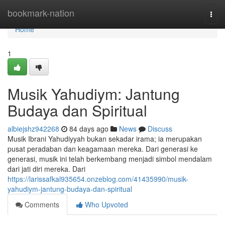
Home
bookmark-nation
Togg
navi
Home
1
Musik Yahudiym: Jantung
Budaya dan Spiritual
albiejshz942268
84 days ago
News
Discuss
Musik Ibrani Yahudiyyah bukan sekadar irama; ia merupakan
pusat peradaban dan keagamaan mereka. Dari generasi ke
generasi, musik ini telah berkembang menjadi simbol mendalam
dari jati diri mereka. Dari
https://larissafkal935654.onzeblog.com/41435990/musik-
yahudiym-jantung-budaya-dan-spiritual
Comments
Who Upvoted