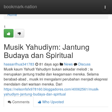
Home
bookmark-nation
Togg
navi
Home
1
Musik Yahudiym: Jantung
Budaya dan Spiritual
hassanfhua341783
81 days ago
News
Discuss
Musik kaum Yahudi Yahudiym bukan sekadar melodi ; ia
merupakan jantung tradisi dan keagamaan mereka. Selama
berabad-abad , musik ini mengalami perubahan menjadi ekspresi
mendalam dari warisan mereka. Dari
https://nelsonfsfx978160.bloggadores.com/40062561/musik-
yahudiym-jantung-budaya-dan-spiritual
Comments
Who Upvoted