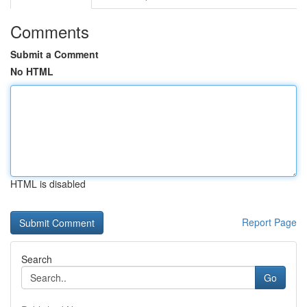
Comments
Submit a Comment
No HTML
HTML is disabled
Report Page
Search
Go