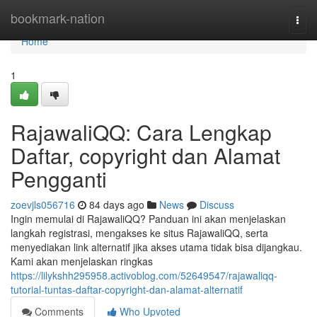
Home
bookmark-nation
Togg
navi
Home
1
RajawaliQQ: Cara Lengkap
Daftar, copyright dan Alamat
Pengganti
zoevjls056716
84 days ago
News
Discuss
Ingin memulai di RajawaliQQ? Panduan ini akan menjelaskan
langkah registrasi, mengakses ke situs RajawaliQQ, serta
menyediakan link alternatif jika akses utama tidak bisa dijangkau.
Kami akan menjelaskan ringkas
https://lilykshh295958.activoblog.com/52649547/rajawaliqq-
tutorial-tuntas-daftar-copyright-dan-alamat-alternatif
Comments
Who Upvoted