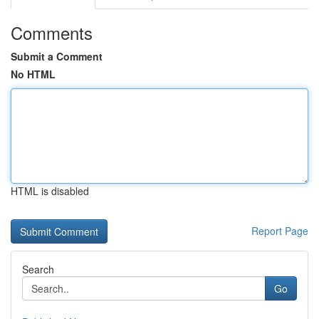
Comments
Submit a Comment
No HTML
HTML is disabled
Report Page
Search
Go