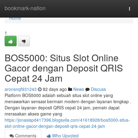
Home
bookmark-nation
Togg
navi
Home
1
BOS5000: Situs Slot Online
Gacor dengan Deposit QRIS
Cepat 24 Jam
aronsnqf931243
82 days ago
News
Discuss
Platform BOS5000 adalah sebuah situs slot online yang
menawarkan sensasi bermain modern dengan layanan lengkap .
Dengan layanan deposit QRIS cepat 24 jam, pemain dapat
merasakan akses game yang
https://jonasispd417396.blogsvila.com/41618928/bos5000-situs-
slot-online-gacor-dengan-deposit-qris-cepat-24-jam
Comments
Who Upvoted