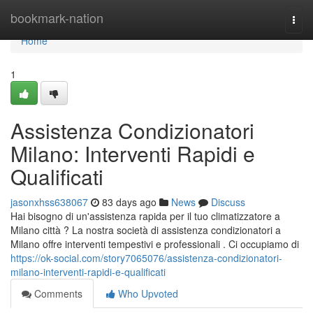
Home
bookmark-nation
Togg
navi
Home
1
Assistenza Condizionatori
Milano: Interventi Rapidi e
Qualificati
jasonxhss638067
83 days ago
News
Discuss
Hai bisogno di un'assistenza rapida per il tuo climatizzatore a
Milano città ? La nostra società di assistenza condizionatori a
Milano offre interventi tempestivi e professionali . Ci occupiamo di
https://ok-social.com/story7065076/assistenza-condizionatori-
milano-interventi-rapidi-e-qualificati
Comments
Who Upvoted