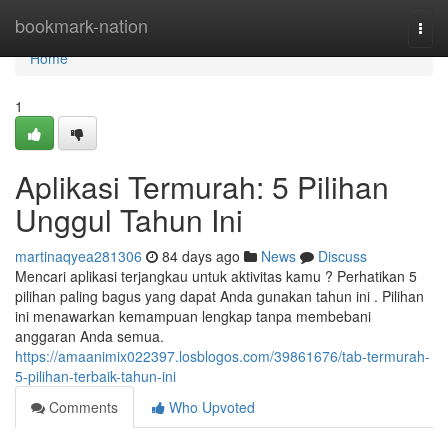
Home
bookmark-nation
Togg
navi
Home
1
Aplikasi Termurah: 5 Pilihan
Unggul Tahun Ini
martinaqyea281306
84 days ago
News
Discuss
Mencari aplikasi terjangkau untuk aktivitas kamu ? Perhatikan 5
pilihan paling bagus yang dapat Anda gunakan tahun ini . Pilihan
ini menawarkan kemampuan lengkap tanpa membebani
anggaran Anda semua.
https://amaanimix022397.losblogos.com/39861676/tab-termurah-
5-pilihan-terbaik-tahun-ini
Comments
Who Upvoted