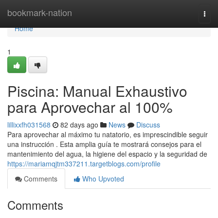
Home
bookmark-nation
Togg
navi
Home
1
Piscina: Manual Exhaustivo
para Aprovechar al 100%
lillixxfh031568
82 days ago
News
Discuss
Para aprovechar al máximo tu natatorio, es imprescindible seguir
una instrucción . Esta amplia guía te mostrará consejos para el
mantenimiento del agua, la higiene del espacio y la seguridad de
https://mariamqjtm337211.targetblogs.com/profile
Comments
Who Upvoted
Comments