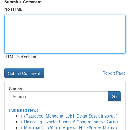
Submit a Comment
No HTML
HTML is disabled
Report Page
Search
Go
Published News
1
{Ratudepo: Mengenal Lebih Dekat Sosok Inspiratif
1
Unlocking Investor Leads: A Comprehensive Guide
1
Μυστικό Σπαθί στο Λιμάνι: Η Ταβέρνα Μύτικα