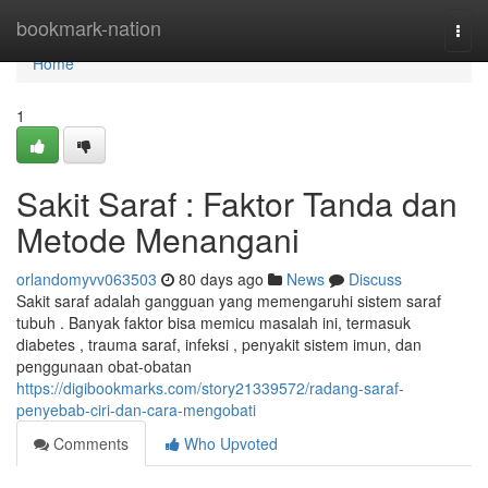
Home
bookmark-nation
Togg
navi
Home
1
Sakit Saraf : Faktor Tanda dan
Metode Menangani
orlandomyvv063503
80 days ago
News
Discuss
Sakit saraf adalah gangguan yang memengaruhi sistem saraf
tubuh . Banyak faktor bisa memicu masalah ini, termasuk
diabetes , trauma saraf, infeksi , penyakit sistem imun, dan
penggunaan obat-obatan
https://digibookmarks.com/story21339572/radang-saraf-
penyebab-ciri-dan-cara-mengobati
Comments
Who Upvoted