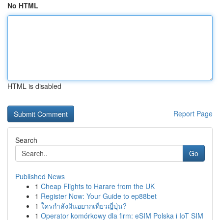
No HTML
HTML is disabled
Report Page
Search
Go
Published News
1
Cheap Flights to Harare from the UK
1
Register Now: Your Guide to ep88bet
1
ใครกำลังฝันอยากเที่ยวญี่ปุ่น?
1
Operator komórkowy dla firm: eSIM Polska i IoT SIM