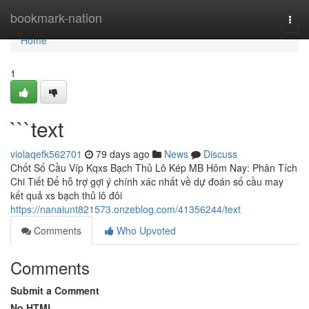
Home
bookmark-nation
Togg
navi
Home
1
```text
violaqefk562701
79 days ago
News
Discuss
Chốt Số Cầu Víp Kqxs Bạch Thủ Lô Kép MB Hôm Nay: Phân Tích
Chi Tiết Để hỗ trợ gợi ý chính xác nhất về dự đoán số cầu may
kết quả xs bạch thủ lô đôi
https://nanaiunt821573.onzeblog.com/41356244/text
Comments
Who Upvoted
Comments
Submit a Comment
No HTML