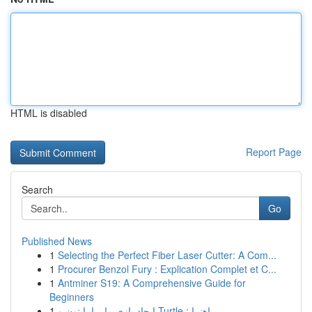
HTML is disabled
Report Page
Search
Go
Published News
1
Selecting the Perfect Fiber Laser Cutter: A Com...
1
Procurer Benzol Fury : Explication Complet et C...
1
Antminer S19: A Comprehensive Guide for
Beginners
1
ایجاد بازی مار با پایتون و Turtle : راهنما ...