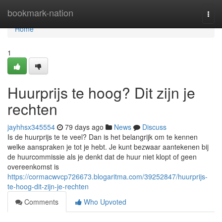
Home
bookmark-nation
Togg
navi
Home
1
Huurprijs te hoog? Dit zijn je
rechten
jayhhsx345554
79 days ago
News
Discuss
Is de huurprijs te te veel? Dan is het belangrijk om te kennen
welke aanspraken je tot je hebt. Je kunt bezwaar aantekenen bij
de huurcommissie als je denkt dat de huur niet klopt of geen
overeenkomst is
https://cormacwvcp726673.blogaritma.com/39252847/huurprijs-
te-hoog-dit-zijn-je-rechten
Comments
Who Upvoted