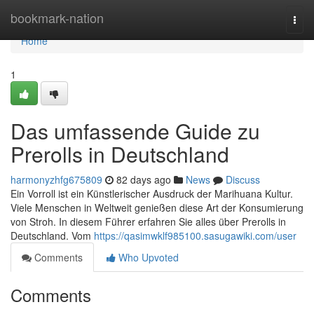
Home
bookmark-nation
Togg
navi
Home
1
Das umfassende Guide zu
Prerolls in Deutschland
harmonyzhfg675809
82 days ago
News
Discuss
Ein Vorroll ist ein Künstlerischer Ausdruck der Marihuana Kultur.
Viele Menschen in Weltweit genießen diese Art der Konsumierung
von Stroh. In diesem Führer erfahren Sie alles über Prerolls in
Deutschland. Vom
https://qasimwklf985100.sasugawiki.com/user
Comments
Who Upvoted
Comments