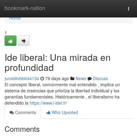
Home
bookmark-nation
Togg
navi
Home
1
Ide liberal: Una mirada en
profundidad
junaidtvbb644134
79 days ago
News
Discuss
El concepto liberal, comúnmente mal entendido , implica un
sistema de creencias que prioriza la libertad individual y los
garantías fundamentales. Históricamente , el liberalismo ha
defendido la
https://www.l-idel.fr/
Comments
Who Upvoted
Comments