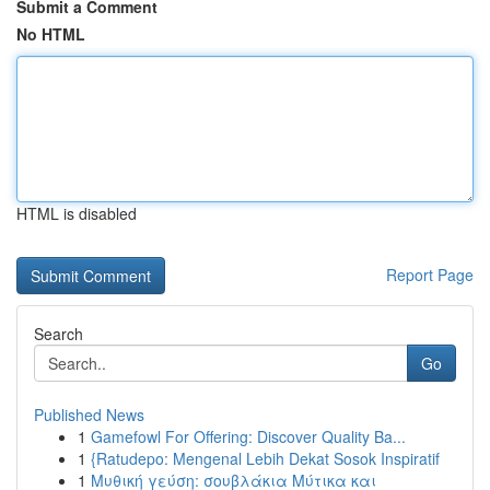
Submit a Comment
No HTML
HTML is disabled
Report Page
Search
Go
Published News
1
Gamefowl For Offering: Discover Quality Ba...
1
{Ratudepo: Mengenal Lebih Dekat Sosok Inspiratif
1
Μυθική γεύση: σουβλάκια Μύτικα και