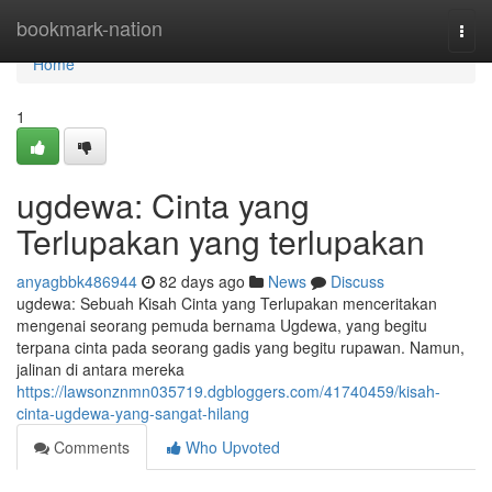
Home
bookmark-nation
Togg
navi
Home
1
ugdewa: Cinta yang
Terlupakan yang terlupakan
anyagbbk486944
82 days ago
News
Discuss
ugdewa: Sebuah Kisah Cinta yang Terlupakan menceritakan
mengenai seorang pemuda bernama Ugdewa, yang begitu
terpana cinta pada seorang gadis yang begitu rupawan. Namun,
jalinan di antara mereka
https://lawsonznmn035719.dgbloggers.com/41740459/kisah-
cinta-ugdewa-yang-sangat-hilang
Comments
Who Upvoted