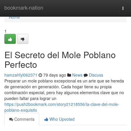
Home
bookmark-nation
Togg
navi
Home
1
El Secreto del Mole Poblano
Perfecto
hamzahfyl062371
79 days ago
News
Discuss
Preparar un mole poblano excepcional es un arte que se hereda
de generación en generación. Cada hogar tiene su propia
combinación especial, pero hay algunos elementos clave que no
pueden faltar para lograr un
https://push2bookmark.com/story21218556/la-clave-del-mole-
poblano-exquisito
Comments
Who Upvoted