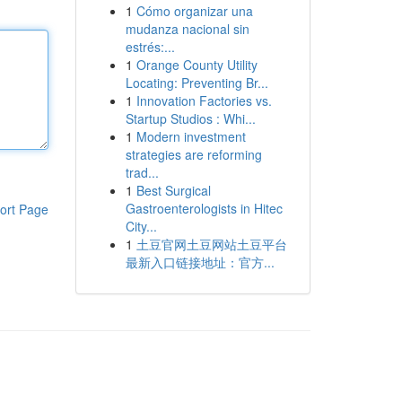
1
Cómo organizar una
mudanza nacional sin
estrés:...
1
Orange County Utility
Locating: Preventing Br...
1
Innovation Factories vs.
Startup Studios : Whi...
1
Modern investment
strategies are reforming
trad...
1
Best Surgical
Gastroenterologists in Hitec
ort Page
City...
1
土豆官网土豆网站土豆平台
最新入口链接地址：官方...