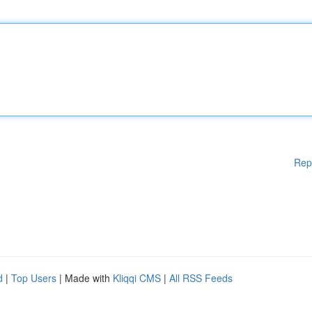
Rep
d
|
Top Users
| Made with
Kliqqi CMS
|
All RSS Feeds