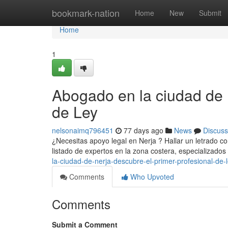
Home
bookmark-nation
Home
New
Submit
Home
1
Abogado en la ciudad de 
de Ley
nelsonaimq796451
77 days ago
News
Discuss
¿Necesitas apoyo legal en Nerja ? Hallar un letrado con
listado de expertos en la zona costera, especializado
la-ciudad-de-nerja-descubre-el-primer-profesional-de-
Comments
Who Upvoted
Comments
Submit a Comment