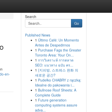
Search
Go
Published News
1
Último Café: Un Momento
to
Antes de Despedirnos
1
Purchase Fags the Greater
Toronto Area: Your On...
1
การวิเคราะห์ การตลาด
SEO: แนวทาง ฉบับ คร...
un
1
{지피방, 스트레스 완화 의
do-en-
새로운 공간?
1
Pudełko CHABRY z rączką:
Idealne do pakowania i...
1
Bullnose Roof Sheets: A
Complete Guide
1
Future generation
computing systems assure
adva...