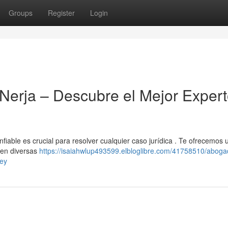
Groups
Register
Login
Nerja – Descubre el Mejor Exper
fiable es crucial para resolver cualquier caso jurídica . Te ofrecemos 
s en diversas
https://isaiahwlup493599.elbloglibre.com/41758510/aboga
ley