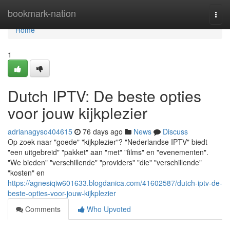
Home
bookmark-nation
Togg
navi
Home
1
Dutch IPTV: De beste opties
voor jouw kijkplezier
adrianagyso404615
76 days ago
News
Discuss
Op zoek naar "goede" "kijkplezier"? "Nederlandse IPTV" biedt
"een uitgebreid" "pakket" aan "met" "films" en "evenementen".
"We bieden" "verschillende" "providers" "die" "verschillende"
"kosten" en
https://agnesiqiw601633.blogdanica.com/41602587/dutch-iptv-de-
beste-opties-voor-jouw-kijkplezier
Comments
Who Upvoted