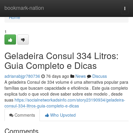
Home
bookmark-nation
Togg
navi
Home
1
Geladeira Consul 334 Litros:
Guia Completo e Dicas
adrianabjgr780736
76 days ago
News
Discuss
A geladeira Consul de 334 volume é uma alternativa popular para
famílias que buscam capacidade e eficiência . Este guia completo
explica tudo o que você deve saber sobre este modelo , desde
suas
https://socialnetworkadsinfo.com/story23190934/geladeira-
consul-334-litros-guia-completo-e-dicas
Comments
Who Upvoted
Comments