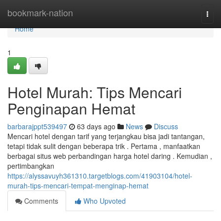
Home
bookmark-nation
Togg
navi
Home
1
Hotel Murah: Tips Mencari
Penginapan Hemat
barbarajppt539497
63 days ago
News
Discuss
Mencari hotel dengan tarif yang terjangkau bisa jadi tantangan,
tetapi tidak sulit dengan beberapa trik . Pertama , manfaatkan
berbagai situs web perbandingan harga hotel daring . Kemudian ,
pertimbangkan
https://alyssavuyh361310.targetblogs.com/41903104/hotel-
murah-tips-mencari-tempat-menginap-hemat
Comments
Who Upvoted