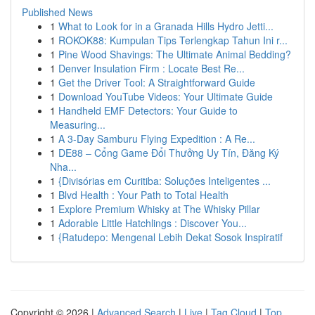
Published News
1
What to Look for in a Granada Hills Hydro Jetti...
1
ROKOK88: Kumpulan Tips Terlengkap Tahun Ini r...
1
Pine Wood Shavings: The Ultimate Animal Bedding?
1
Denver Insulation Firm : Locate Best Re...
1
Get the Driver Tool: A Straightforward Guide
1
Download YouTube Videos: Your Ultimate Guide
1
Handheld EMF Detectors: Your Guide to
Measuring...
1
A 3-Day Samburu Flying Expedition : A Re...
1
DE88 – Cổng Game Đổi Thưởng Uy Tín, Đăng Ký
Nha...
1
{Divisórias em Curitiba: Soluções Inteligentes ...
1
Blvd Health : Your Path to Total Health
1
Explore Premium Whisky at The Whisky Pillar
1
Adorable Little Hatchlings : Discover You...
1
{Ratudepo: Mengenal Lebih Dekat Sosok Inspiratif
Copyright © 2026 |
Advanced Search
|
Live
|
Tag Cloud
|
Top