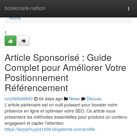
Home
bookmark-nation
Togg
navi
Home
1
Article Sponsorisé : Guide
Complet pour Améliorer Votre
Positionnement
Référencement
rorytfsf648840
64 days ago
News
Discuss
L'article partenaire est un outil puissant pour booster votre
présence en ligne et optimiser votre SEO. Ce article vous
présentera les méthodes essentielles pour produire un contenu
engageant et capter l'attention
https://keziarhuy041009.blogdemls.com/profile