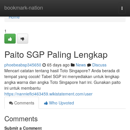
Home
bookmark-nation
Togg
navi
Home
1
Paito SGP Paling Lengkap
phoebeabsp345650
65 days ago
News
Discuss
Mencari catatan tentang hasil Toto Singapore? Anda berada di
tempat yang cocok! Tabel SGP ini menyediakan untuk lengkap
angka warna dan angka Toto Singapore hari ini. Gunakan paito
ini untuk membantu
https://nannieflci463459.wikistatement.com/user
Comments
Who Upvoted
Comments
Submit a Comment