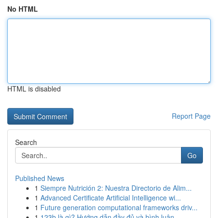
No HTML
HTML is disabled
Report Page
Search
Go
Published News
1
Siempre Nutrición 2: Nuestra Directorio de Alim...
1
Advanced Certificate Artificial Intelligence wi...
1
Future generation computational frameworks driv...
1
123b là gì? Hướng dẫn đầy đủ và bình luận