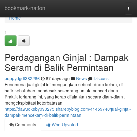
Home
bookmark-nation
Togg
navi
Home
1
Perdagangan Ginjal : Dampak
Seram di Balik Permintaan
poppydgdt382266
67 days ago
News
Discuss
Fenomena jual ginjal ini mengungkap sebuah dram kelam, di
balik kebutuhan mendesak seseorang untuk mencari dana.
Praktik terlarang ini, yang kerap dijalankan secara diam-diam ,
mengeksploitasi keterbatasan
https://dawudkeby090275.sharebyblog.com/41459748/jual-ginjal-
dampak-mencekam-di-balik-permintaan
Comments
Who Upvoted