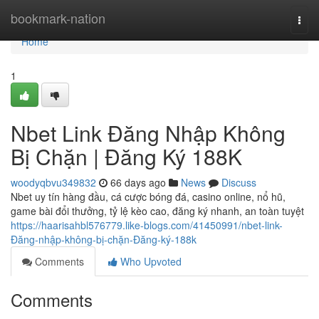
Home
bookmark-nation
Togg
navi
Home
1
Nbet Link Đăng Nhập Không
Bị Chặn | Đăng Ký 188K
woodyqbvu349832
66 days ago
News
Discuss
Nbet uy tín hàng đầu, cá cược bóng đá, casino online, nổ hũ,
game bài đổi thưởng, tỷ lệ kèo cao, đăng ký nhanh, an toàn tuyệt
https://haarisahbl576779.like-blogs.com/41450991/nbet-link-
Đăng-nhập-không-bị-chặn-Đăng-ký-188k
Comments
Who Upvoted
Comments