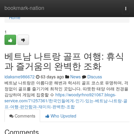
Home
bookmark-nation
Togg
navi
Home
1
베트남 나트랑 골프 여행: 휴식
과 즐거움의 완벽한 조화
idaksme986672
63 days ago
News
Discuss
베트남 나트랑은 아름다운 해변과 럭셔리 골프 코스로 유명하며, 걱
정없이 골프를 즐기기에 최적인 곳입니다. 따뜻한 태양 아래 전경을
감상하며 게임에 집중할 수
https://woodyrhno921067.blogs-
service.com/71257361/한국인들에게-인기-있는-베트남-나트랑-골
프-여행-편안함과-재미의-완벽한-조합
Comments
Who Upvoted
Comments