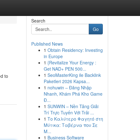
Search
Go
Published News
1
Obtain Residency: Investing
in Europe
1
{Revitalize Your Energy :
Get NAD+ PEN 500...
1
SeoMasterKing ile Backlink
ed to
Paketleri 2026 Kapsa...
1
nohuwin – Đăng Nhập
Nhanh, Khám Phá Kho Game
Đ...
1
SUNWIN – Nền Tảng Giải
Trí Trực Tuyến Với Trải ...
1
Το Καλύτερο Φαγητό στη
Μύτικα: Ταβέρνα που Σε
Μ...
1
Business Software