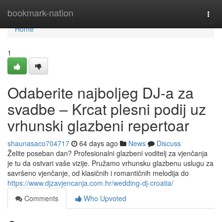
Home
bookmark-nation
Togg
navi
Home
1
Odaberite najboljeg DJ-a za
svadbe – Krcat plesni podij uz
vrhunski glazbeni repertoar
shaunasaco704717
64 days ago
News
Discuss
Želite poseban dan? Profesionalni glazbeni voditelj za vjenčanja
je tu da ostvari vaše vizije. Pružamo vrhunsku glazbenu uslugu za
savršeno vjenčanje, od klasičnih i romantičnih melodija do
https://www.djzavjencanja.com.hr/wedding-dj-croatia/
Comments
Who Upvoted